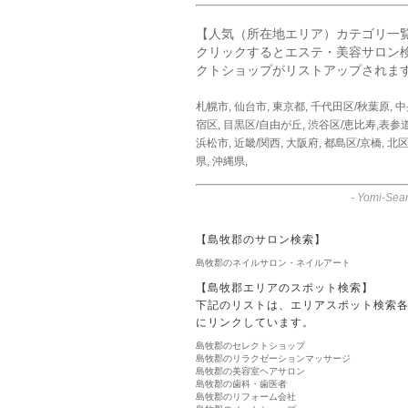
【人気（所在地エリア）カテゴリ一
クリックするとエステ・美容サロン
クトショップがリストアップされま
札幌市
,
仙台市
,
東京都
,
千代田区/秋葉原
,
中
宿区
,
目黒区/自由が丘
,
渋谷区/恵比寿,表参
浜松市
,
近畿/関西
,
大阪府
,
都島区/京橋
,
北区
県
,
沖縄県
,
-
Yomi-Sear
【島牧郡のサロン検索】
島牧郡のネイルサロン・ネイルアート
【島牧郡エリアのスポット検索】
下記のリストは、エリアスポット検索
にリンクしています。
島牧郡のセレクトショップ
島牧郡のリラクゼーションマッサージ
島牧郡の美容室ヘアサロン
島牧郡の歯科・歯医者
島牧郡のリフォーム会社