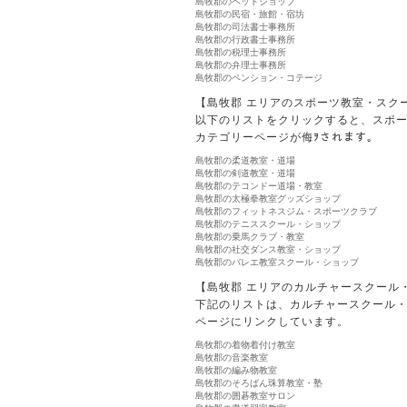
島牧郡のペットショップ
島牧郡の民宿・旅館・宿坊
島牧郡の司法書士事務所
島牧郡の行政書士事務所
島牧郡の税理士事務所
島牧郡の弁理士事務所
島牧郡のペンション・コテージ
【島牧郡 エリアのスポーツ教室・スク
以下のリストをクリックすると、スポ
カテゴリーページが侮ｦされます。
島牧郡の柔道教室・道場
島牧郡の剣道教室・道場
島牧郡のテコンドー道場・教室
島牧郡の太極拳教室グッズショップ
島牧郡のフィットネスジム・スポーツクラブ
島牧郡のテニススクール・ショップ
島牧郡の乗馬クラブ・教室
島牧郡の社交ダンス教室・ショップ
島牧郡のバレエ教室スクール・ショップ
【島牧郡 エリアのカルチャースクール
下記のリストは、カルチャースクール
ページにリンクしています。
島牧郡の着物着付け教室
島牧郡の音楽教室
島牧郡の編み物教室
島牧郡のそろばん珠算教室・塾
島牧郡の囲碁教室サロン