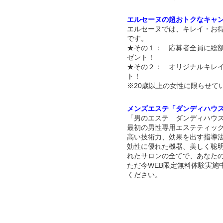
エルセーヌの超おトクなキャ
エルセーヌでは、キレイ・お
です。
★その１： 応募者全員に総額
ゼント！
★その２： オリジナルキレ
ト！
※20歳以上の女性に限らせて
メンズエステ「ダンディハウ
「男のエステ ダンディハウス
最初の男性専用エステティッ
高い技術力、効果を出す指導
効性に優れた機器、美しく聡
れたサロンの全てで、あなた
ただ今WEB限定無料体験実施
ください。