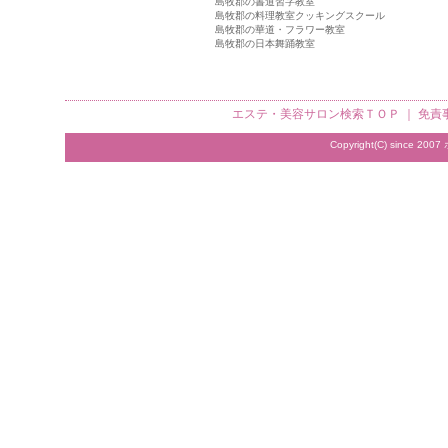
島牧郡の書道習字教室
島牧郡の料理教室クッキングスクール
島牧郡の華道・フラワー教室
島牧郡の日本舞踊教室
エステ・美容サロン検索
ＴＯＰ ｜
免責
Copyright(C) since 2007