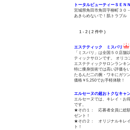
トータルビューティーＳＥＮ
宮城県角田市角田字柳町３０
あきらめないで！肌トラブル
1 - 2 ( 2 件中 )
エステティック ミスパリ
「ミスパリ」は全国５０店舗
ティックサロンです。 オリコ
エステティックサロンランキン
特に痩身技術では高い評価を
たるんだ二の腕・ワキにガツ
価格￥5,250でお手軽体験！
エルセーヌの超おトクなキャ
エルセーヌでは、キレイ・お
です。
★その１： 応募者全員に総額
ゼント！
★その２： オリジナルキレ
ト！