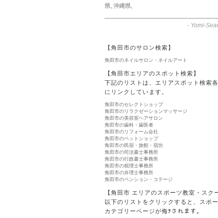
県
,
沖縄県
,
-
Yomi-Sear
【角田市のサロン検索】
角田市のネイルサロン・ネイルアート
【角田市エリアのスポット検索】
下記のリストは、エリアスポット検索
にリンクしています。
角田市のセレクトショップ
角田市のリラクゼーションマッサージ
角田市の美容室ヘアサロン
角田市の歯科・歯医者
角田市のリフォーム会社
角田市のペットショップ
角田市の民宿・旅館・宿坊
角田市の司法書士事務所
角田市の行政書士事務所
角田市の税理士事務所
角田市の弁理士事務所
角田市のペンション・コテージ
【角田市 エリアのスポーツ教室・スク
以下のリストをクリックすると、スポ
カテゴリーページが侮ｦされます。