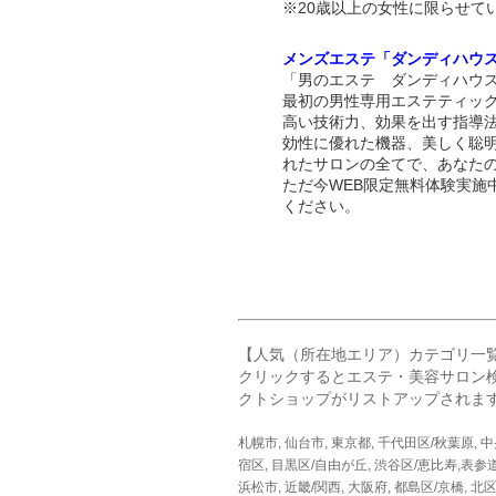
※20歳以上の女性に限らせて
メンズエステ「ダンディハウ
「男のエステ ダンディハウス
最初の男性専用エステティッ
高い技術力、効果を出す指導
効性に優れた機器、美しく聡
れたサロンの全てで、あなた
ただ今WEB限定無料体験実施
ください。
【人気（所在地エリア）カテゴリ一
クリックするとエステ・美容サロン
クトショップがリストアップされま
札幌市
,
仙台市
,
東京都
,
千代田区/秋葉原
,
中
宿区
,
目黒区/自由が丘
,
渋谷区/恵比寿,表参
浜松市
,
近畿/関西
,
大阪府
,
都島区/京橋
,
北区