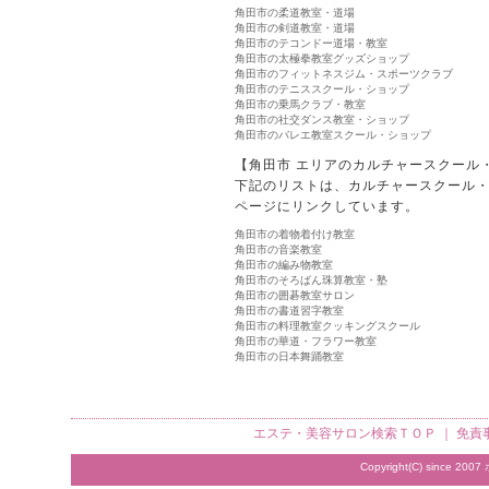
角田市の柔道教室・道場
角田市の剣道教室・道場
角田市のテコンドー道場・教室
角田市の太極拳教室グッズショップ
角田市のフィットネスジム・スポーツクラブ
角田市のテニススクール・ショップ
角田市の乗馬クラブ・教室
角田市の社交ダンス教室・ショップ
角田市のバレエ教室スクール・ショップ
【角田市 エリアのカルチャースクール
下記のリストは、カルチャースクール
ページにリンクしています。
角田市の着物着付け教室
角田市の音楽教室
角田市の編み物教室
角田市のそろばん珠算教室・塾
角田市の囲碁教室サロン
角田市の書道習字教室
角田市の料理教室クッキングスクール
角田市の華道・フラワー教室
角田市の日本舞踊教室
エステ・美容サロン検索
ＴＯＰ ｜
免責
Copyright(C) since 2007