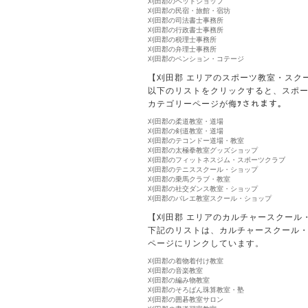
刈田郡のペットショップ
刈田郡の民宿・旅館・宿坊
刈田郡の司法書士事務所
刈田郡の行政書士事務所
刈田郡の税理士事務所
刈田郡の弁理士事務所
刈田郡のペンション・コテージ
【刈田郡 エリアのスポーツ教室・スク
以下のリストをクリックすると、スポ
カテゴリーページが侮ｦされます。
刈田郡の柔道教室・道場
刈田郡の剣道教室・道場
刈田郡のテコンドー道場・教室
刈田郡の太極拳教室グッズショップ
刈田郡のフィットネスジム・スポーツクラブ
刈田郡のテニススクール・ショップ
刈田郡の乗馬クラブ・教室
刈田郡の社交ダンス教室・ショップ
刈田郡のバレエ教室スクール・ショップ
【刈田郡 エリアのカルチャースクール
下記のリストは、カルチャースクール
ページにリンクしています。
刈田郡の着物着付け教室
刈田郡の音楽教室
刈田郡の編み物教室
刈田郡のそろばん珠算教室・塾
刈田郡の囲碁教室サロン