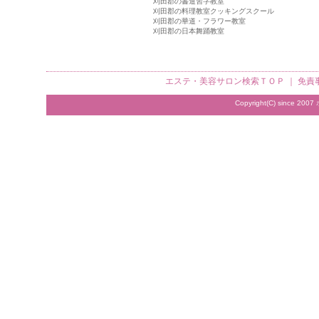
刈田郡の書道習字教室
刈田郡の料理教室クッキングスクール
刈田郡の華道・フラワー教室
刈田郡の日本舞踊教室
エステ・美容サロン検索
ＴＯＰ ｜
免責
Copyright(C) since 2007