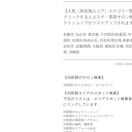
【人気（所在地エリア）カテゴリ一
クリックするとエステ・美容サロン
クトショップがリストアップされま
札幌市
,
仙台市
,
東京都
,
千代田区/秋葉原
,
中
宿区
,
目黒区/自由が丘
,
渋谷区/恵比寿,表参
浜松市
,
近畿/関西
,
大阪府
,
都島区/京橋
,
北区
県
,
沖縄県
,
-
Yomi-Sear
【刈田郡のサロン検索】
刈田郡のネイルサロン・ネイルアート
【刈田郡エリアのスポット検索】
下記のリストは、エリアスポット検索
にリンクしています。
刈田郡のセレクトショップ
刈田郡のリラクゼーションマッサージ
刈田郡の美容室ヘアサロン
刈田郡の歯科・歯医者
刈田郡のリフォーム会社