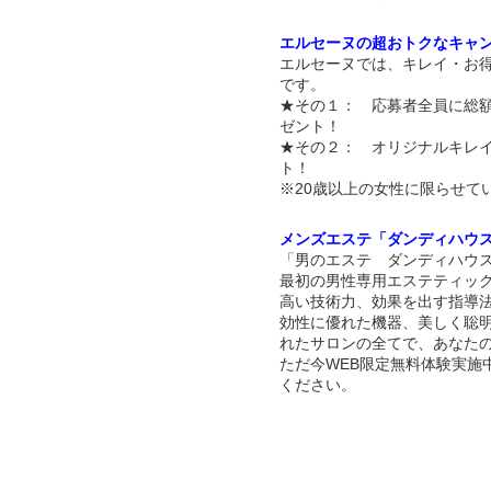
エルセーヌの超おトクなキャ
エルセーヌでは、キレイ・お
です。
★その１： 応募者全員に総額
ゼント！
★その２： オリジナルキレ
ト！
※20歳以上の女性に限らせて
メンズエステ「ダンディハウ
「男のエステ ダンディハウス
最初の男性専用エステティッ
高い技術力、効果を出す指導
効性に優れた機器、美しく聡
れたサロンの全てで、あなた
ただ今WEB限定無料体験実施
ください。