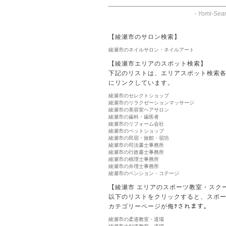
-
Yomi-Sear
【綾瀬市のサロン検索】
綾瀬市のネイルサロン・ネイルアート
【綾瀬市エリアのスポット検索】
下記のリストは、エリアスポット検索
にリンクしています。
綾瀬市のセレクトショップ
綾瀬市のリラクゼーションマッサージ
綾瀬市の美容室ヘアサロン
綾瀬市の歯科・歯医者
綾瀬市のリフォーム会社
綾瀬市のペットショップ
綾瀬市の民宿・旅館・宿坊
綾瀬市の司法書士事務所
綾瀬市の行政書士事務所
綾瀬市の税理士事務所
綾瀬市の弁理士事務所
綾瀬市のペンション・コテージ
【綾瀬市 エリアのスポーツ教室・スク
以下のリストをクリックすると、スポ
カテゴリーページが侮ｦされます。
綾瀬市の柔道教室・道場