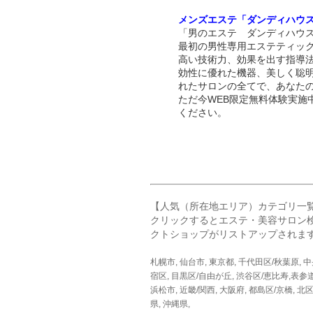
メンズエステ「ダンディハウ
「男のエステ ダンディハウス
最初の男性専用エステティッ
高い技術力、効果を出す指導
効性に優れた機器、美しく聡
れたサロンの全てで、あなた
ただ今WEB限定無料体験実施
ください。
【人気（所在地エリア）カテゴリ一
クリックするとエステ・美容サロン
クトショップがリストアップされま
札幌市
,
仙台市
,
東京都
,
千代田区/秋葉原
,
中
宿区
,
目黒区/自由が丘
,
渋谷区/恵比寿,表参
浜松市
,
近畿/関西
,
大阪府
,
都島区/京橋
,
北区
県
,
沖縄県
,