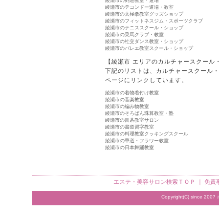
綾瀬市の剣道教室・道場
綾瀬市のテコンドー道場・教室
綾瀬市の太極拳教室グッズショップ
綾瀬市のフィットネスジム・スポーツクラブ
綾瀬市のテニススクール・ショップ
綾瀬市の乗馬クラブ・教室
綾瀬市の社交ダンス教室・ショップ
綾瀬市のバレエ教室スクール・ショップ
【綾瀬市 エリアのカルチャースクール
下記のリストは、カルチャースクール
ページにリンクしています。
綾瀬市の着物着付け教室
綾瀬市の音楽教室
綾瀬市の編み物教室
綾瀬市のそろばん珠算教室・塾
綾瀬市の囲碁教室サロン
綾瀬市の書道習字教室
綾瀬市の料理教室クッキングスクール
綾瀬市の華道・フラワー教室
綾瀬市の日本舞踊教室
エステ・美容サロン検索
ＴＯＰ ｜
免責
Copyright(C) since 2007