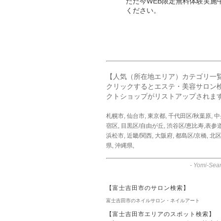
ただ今WEB限定無料体験実施
ください。
【人気（所在地エリア）カテゴリ一
クリックするとエステ・美容サロン
クトショップがリストアップされま
札幌市
,
仙台市
,
東京都
,
千代田区/秋葉原
,
中
宿区
,
目黒区/自由が丘
,
渋谷区/恵比寿,表参
浜松市
,
近畿/関西
,
大阪府
,
都島区/京橋
,
北区
県
,
沖縄県
,
-
Yomi-Sear
【富士吉田市のサロン検索】
富士吉田市のネイルサロン・ネイルアート
【富士吉田市エリアのスポット検索】