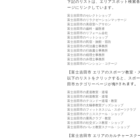
下記のリストは、エリアスポット検索
ージにリンクしています。
富士吉田市のセレクトショップ
富士吉田市のリラクゼーションマッサージ
富士吉田市の美容室ヘアサロン
富士吉田市の歯科・歯医者
富士吉田市のリフォーム会社
富士吉田市のペットショップ
富士吉田市の民宿・旅館・宿坊
富士吉田市の司法書士事務所
富士吉田市の行政書士事務所
富士吉田市の税理士事務所
富士吉田市の弁理士事務所
富士吉田市のペンション・コテージ
【富士吉田市 エリアのスポーツ教室・
以下のリストをクリックすると、スポ
田市カテゴリーページが侮ｦされます。
富士吉田市の柔道教室・道場
富士吉田市の剣道教室・道場
富士吉田市のテコンドー道場・教室
富士吉田市の太極拳教室グッズショップ
富士吉田市のフィットネスジム・スポーツクラブ
富士吉田市のテニススクール・ショップ
富士吉田市の乗馬クラブ・教室
富士吉田市の社交ダンス教室・ショップ
富士吉田市のバレエ教室スクール・ショップ
【富士吉田市 エリアのカルチャースク