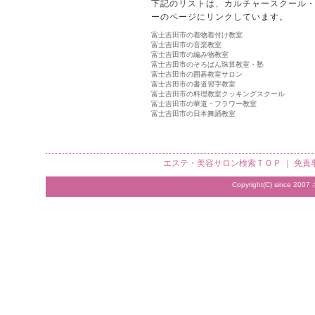
下記のリストは、カルチャースクール
ーのページにリンクしています。
富士吉田市の着物着付け教室
富士吉田市の音楽教室
富士吉田市の編み物教室
富士吉田市のそろばん珠算教室・塾
富士吉田市の囲碁教室サロン
富士吉田市の書道習字教室
富士吉田市の料理教室クッキングスクール
富士吉田市の華道・フラワー教室
富士吉田市の日本舞踊教室
エステ・美容サロン検索
ＴＯＰ ｜
免責
Copyright(C) since 2007