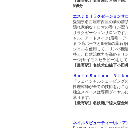
【最寄駅】名古屋市営地下鉄
約5分
エステ＆リラクゼーションサロン
愛知県名古屋市西区の隣の清
隠れ家的なアロマの香りが漂
リラクゼーションサロンです
ャル、アートメイク(眉毛・ア
まつ毛パーマと9種類の薬石を
ジェルを使用して、リンパ機
整え、自然治癒力を高めるリ
ージ(サイモスセラピー)をし
【最寄駅】名鉄犬山線下小田井
ＨａｉｒＳａｌｏｎ Ｎｉｋ
「フェイシャルシェービング
性理容師が全ての技術をおこ
独立スペースは専用ダイヤル
承ります。
【最寄駅】名鉄瀬戸線大森金
ネイル＆ビューティー/ル・ア