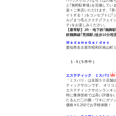
｢ハウスサロン｣ならではの落
と｢無料駐車場｣を完備してい
楽々ご来店いただけます。｢美
イトする！｣をコンセプトに｢
ル｣｢まつ毛エクステ｣｢フェイ
テ｣をお楽しみください。
【最寄駅】JR・地下鉄｢鶴舞駅
鉄鶴舞線｢荒畑駅｣徒歩10分程
ＭａｄａｍｅＧａｒｄｅｎ
愛知県名古屋市昭和区南山町
1 - 5 ( 5 件中 )
エステティック ミスパリ
「ミスパリ」は全国５０店舗
ティックサロンです。 オリコ
エステティックサロンランキン
特に痩身技術では高い評価を
たるんだ二の腕・ワキにガツ
価格￥5,250でお手軽体験！