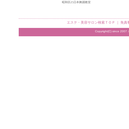
昭和区の日本舞踊教室
エステ・美容サロン検索
ＴＯＰ ｜
免責
Copyright(C) since 2007