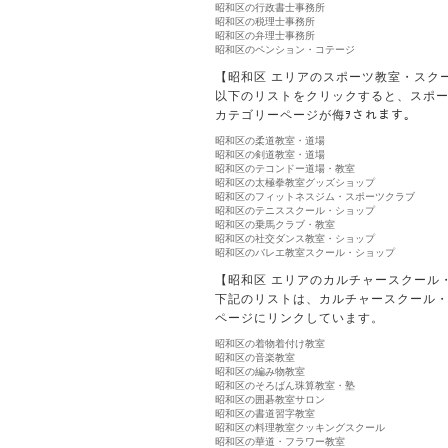
昭和区の行政書士事務所
昭和区の税理士事務所
昭和区の弁理士事務所
昭和区のペンション・コテージ
【昭和区 エリアのスポーツ教室・スク
以下のリストをクリックすると、スポ
カテゴリーページが侮ｦされます。
昭和区の柔道教室・道場
昭和区の剣道教室・道場
昭和区のテコンドー道場・教室
昭和区の太極拳教室グッズショップ
昭和区のフィットネスジム・スポーツクラブ
昭和区のテニススクール・ショップ
昭和区の乗馬クラブ・教室
昭和区の社交ダンス教室・ショップ
昭和区のバレエ教室スクール・ショップ
【昭和区 エリアのカルチャースクール
下記のリストは、カルチャースクール
ページにリンクしています。
昭和区の着物着付け教室
昭和区の音楽教室
昭和区の編み物教室
昭和区のそろばん珠算教室・塾
昭和区の囲碁教室サロン
昭和区の書道習字教室
昭和区の料理教室クッキングスクール
昭和区の華道・フラワー教室