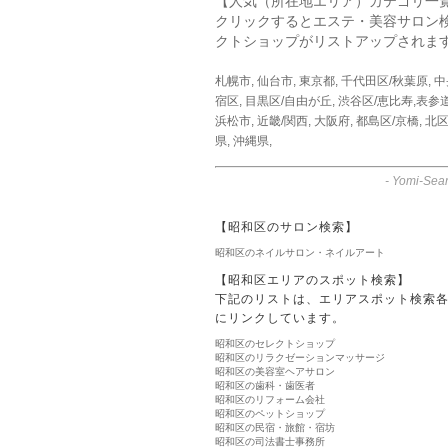
【人気（所在地エリア）カテゴリ一
クリックするとエステ・美容サロン
クトショップがリストアップされま
札幌市
,
仙台市
,
東京都
,
千代田区/秋葉原
,
中
宿区
,
目黒区/自由が丘
,
渋谷区/恵比寿,表参
浜松市
,
近畿/関西
,
大阪府
,
都島区/京橋
,
北区
県
,
沖縄県
,
-
Yomi-Sear
【昭和区のサロン検索】
昭和区のネイルサロン・ネイルアート
【昭和区エリアのスポット検索】
下記のリストは、エリアスポット検索
にリンクしています。
昭和区のセレクトショップ
昭和区のリラクゼーションマッサージ
昭和区の美容室ヘアサロン
昭和区の歯科・歯医者
昭和区のリフォーム会社
昭和区のペットショップ
昭和区の民宿・旅館・宿坊
昭和区の司法書士事務所