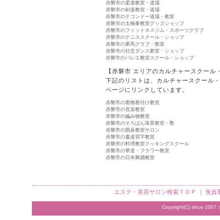
赤磐市の柔道教室・道場
赤磐市の剣道教室・道場
赤磐市のテコンドー道場・教室
赤磐市の太極拳教室グッズショップ
赤磐市のフィットネスジム・スポーツクラブ
赤磐市のテニススクール・ショップ
赤磐市の乗馬クラブ・教室
赤磐市の社交ダンス教室・ショップ
赤磐市のバレエ教室スクール・ショップ
【赤磐市 エリアのカルチャースクール
下記のリストは、カルチャースクール
ページにリンクしています。
赤磐市の着物着付け教室
赤磐市の音楽教室
赤磐市の編み物教室
赤磐市のそろばん珠算教室・塾
赤磐市の囲碁教室サロン
赤磐市の書道習字教室
赤磐市の料理教室クッキングスクール
赤磐市の華道・フラワー教室
赤磐市の日本舞踊教室
エステ・美容サロン検索
ＴＯＰ ｜
免責
Copyright(C) since 2007