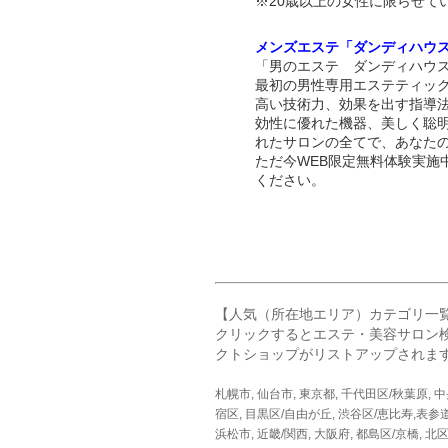
※20歳以上の女性に限らせて
メンズエステ「ダンディハウ
「男のエステ ダンディハウス
最初の男性専用エステティッ
高い技術力、効果を出す指導
効性に優れた機器、美しく聡
れたサロンの全てで、あなた
ただ今WEB限定無料体験実施
ください。
【人気（所在地エリア）カテゴリ一
クリックするとエステ・美容サロン
クトショップがリストアップされま
札幌市
,
仙台市
,
東京都
,
千代田区/秋葉原
,
中
宿区
,
目黒区/自由が丘
,
渋谷区/恵比寿,表参
浜松市
,
近畿/関西
,
大阪府
,
都島区/京橋
,
北区