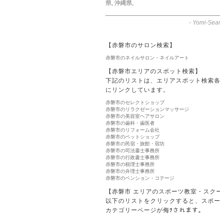
県
,
沖縄県
,
-
Yomi-Sear
【赤磐市のサロン検索】
赤磐市のネイルサロン・ネイルアート
【赤磐市エリアのスポット検索】
下記のリストは、エリアスポット検索
にリンクしています。
赤磐市のセレクトショップ
赤磐市のリラクゼーションマッサージ
赤磐市の美容室ヘアサロン
赤磐市の歯科・歯医者
赤磐市のリフォーム会社
赤磐市のペットショップ
赤磐市の民宿・旅館・宿坊
赤磐市の司法書士事務所
赤磐市の行政書士事務所
赤磐市の税理士事務所
赤磐市の弁理士事務所
赤磐市のペンション・コテージ
【赤磐市 エリアのスポーツ教室・スク
以下のリストをクリックすると、スポ
カテゴリーページが侮ｦされます。