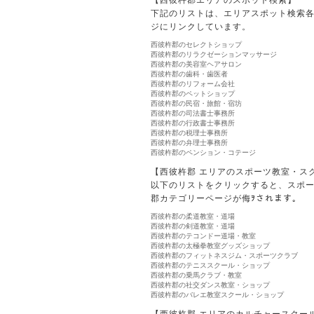
下記のリストは、エリアスポット検索
ジにリンクしています。
西彼杵郡のセレクトショップ
西彼杵郡のリラクゼーションマッサージ
西彼杵郡の美容室ヘアサロン
西彼杵郡の歯科・歯医者
西彼杵郡のリフォーム会社
西彼杵郡のペットショップ
西彼杵郡の民宿・旅館・宿坊
西彼杵郡の司法書士事務所
西彼杵郡の行政書士事務所
西彼杵郡の税理士事務所
西彼杵郡の弁理士事務所
西彼杵郡のペンション・コテージ
【西彼杵郡 エリアのスポーツ教室・ス
以下のリストをクリックすると、スポ
郡カテゴリーページが侮ｦされます。
西彼杵郡の柔道教室・道場
西彼杵郡の剣道教室・道場
西彼杵郡のテコンドー道場・教室
西彼杵郡の太極拳教室グッズショップ
西彼杵郡のフィットネスジム・スポーツクラブ
西彼杵郡のテニススクール・ショップ
西彼杵郡の乗馬クラブ・教室
西彼杵郡の社交ダンス教室・ショップ
西彼杵郡のバレエ教室スクール・ショップ
【西彼杵郡 エリアのカルチャースクー