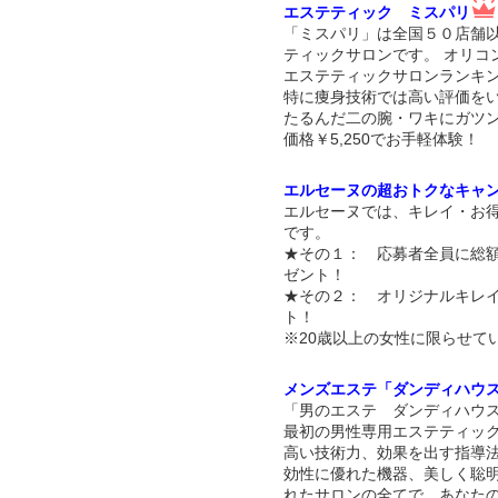
エステティック ミスパリ
「ミスパリ」は全国５０店舗
ティックサロンです。 オリコ
エステティックサロンランキン
特に痩身技術では高い評価を
たるんだ二の腕・ワキにガツ
価格￥5,250でお手軽体験！
エルセーヌの超おトクなキャ
エルセーヌでは、キレイ・お
です。
★その１： 応募者全員に総額
ゼント！
★その２： オリジナルキレ
ト！
※20歳以上の女性に限らせて
メンズエステ「ダンディハウ
「男のエステ ダンディハウス
最初の男性専用エステティッ
高い技術力、効果を出す指導
効性に優れた機器、美しく聡
れたサロンの全てで、あなた