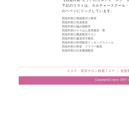
下記のリストは、カルチャースクール
のページにリンクしています。
西彼杵郡の着物着付け教室
西彼杵郡の音楽教室
西彼杵郡の編み物教室
西彼杵郡のそろばん珠算教室・塾
西彼杵郡の囲碁教室サロン
西彼杵郡の書道習字教室
西彼杵郡の料理教室クッキングスクール
西彼杵郡の華道・フラワー教室
西彼杵郡の日本舞踊教室
エステ・美容サロン検索
ＴＯＰ ｜
免責
Copyright(C) since 2007