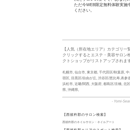
ただ今WEB限定無料体験実施
ください。
【人気（所在地エリア）カテゴリ一
クリックするとエステ・美容サロン
クトショップがリストアップされま
札幌市
,
仙台市
,
東京都
,
千代田区/秋葉原
,
中
宿区
,
目黒区/自由が丘
,
渋谷区/恵比寿,表参
浜松市
,
近畿/関西
,
大阪府
,
都島区/京橋
,
北区
県
,
沖縄県
,
-
Yomi-Sear
【西彼杵郡のサロン検索】
西彼杵郡のネイルサロン・ネイルアート
【西彼杵郡エリアのスポット検索】