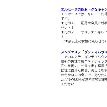
エルセーヌの超おトクなキャ
エルセーヌでは、キレイ・お
です。
★その１： 応募者全員に総額
ゼント！
★その２： オリジナルキレ
ト！
※20歳以上の女性に限らせて
メンズエステ「ダンディハウ
「男のエステ ダンディハウス
最初の男性専用エステティッ
高い技術力、効果を出す指導
効性に優れた機器、美しく聡
れたサロンの全てで、あなた
ただ今WEB限定無料体験実施
ください。