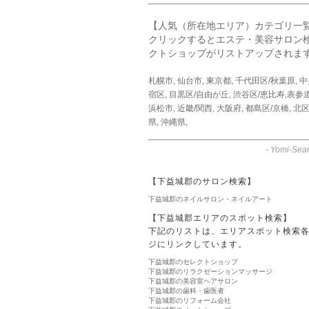
【人気（所在地エリア）カテゴリ一
クリックするとエステ・美容サロン
クトショップがリストアップされま
札幌市
,
仙台市
,
東京都
,
千代田区/秋葉原
,
中
宿区
,
目黒区/自由が丘
,
渋谷区/恵比寿,表参
浜松市
,
近畿/関西
,
大阪府
,
都島区/京橋
,
北区
県
,
沖縄県
,
-
Yomi-Sear
【下益城郡のサロン検索】
下益城郡のネイルサロン・ネイルアート
【下益城郡エリアのスポット検索】
下記のリストは、エリアスポット検索
ジにリンクしています。
下益城郡のセレクトショップ
下益城郡のリラクゼーションマッサージ
下益城郡の美容室ヘアサロン
下益城郡の歯科・歯医者
下益城郡のリフォーム会社