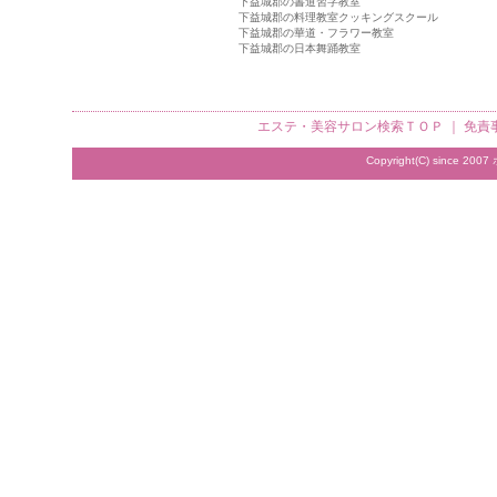
下益城郡の書道習字教室
下益城郡の料理教室クッキングスクール
下益城郡の華道・フラワー教室
下益城郡の日本舞踊教室
エステ・美容サロン検索
ＴＯＰ ｜
免責
Copyright(C) since 2007