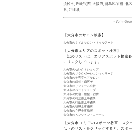
浜松市
,
近畿/関西
,
大阪府
,
都島区/京橋
,
北区
県
,
沖縄県
,
-
Yomi-Sear
【大分市のサロン検索】
大分市のネイルサロン・ネイルアート
【大分市エリアのスポット検索】
下記のリストは、エリアスポット検索
にリンクしています。
大分市のセレクトショップ
大分市のリラクゼーションマッサージ
大分市の美容室ヘアサロン
大分市の歯科・歯医者
大分市のリフォーム会社
大分市のペットショップ
大分市の民宿・旅館・宿坊
大分市の司法書士事務所
大分市の行政書士事務所
大分市の税理士事務所
大分市の弁理士事務所
大分市のペンション・コテージ
【大分市 エリアのスポーツ教室・スク
以下のリストをクリックすると、スポ