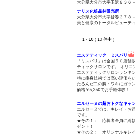
大分県大分市大字玉沢８３６
ナリス化粧品林販売所
大分県大分市大字皆春３７８
美と健康のトータルビューテ
1 - 10 ( 10 件中 )
エステティック ミスパリ
「ミスパリ」は全国５０店舗
ティックサロンです。 オリコ
エステティックサロンランキン
特に痩身技術では高い評価を
たるんだ二の腕・ワキにガツ
価格￥5,250でお手軽体験！
エルセーヌの超おトクなキャ
エルセーヌでは、キレイ・お
です。
★その１： 応募者全員に総額
ゼント！
★その２： オリジナルキレ