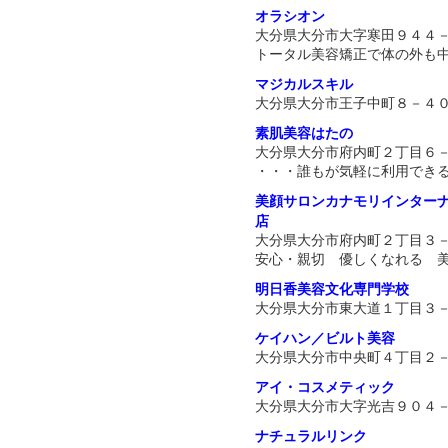
オラシオン
大分県大分市大字寒田９４４
トータル美容矯正で体の外も
マジカルスキル
大分県大分市王子中町８－４
素肌美容はたの
大分県大分市府内町２丁目６
・・・誰もが気軽に利用でき
美顔サロンカナモリインター
店
大分県大分市府内町２丁目３
安心・親切 優しくなれる 
明日香美容文化専門学校
大分県大分市東大道１丁目３
ケイハン／ビルト美容
大分県大分市中央町４丁目２
アイ・コスメティック
大分県大分市大字光吉９０４
ナチュラルリンク