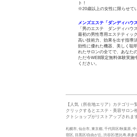
ト！
※20歳以上の女性に限らせて
メンズエステ「ダンディハウ
「男のエステ ダンディハウス
最初の男性専用エステティッ
高い技術力、効果を出す指導
効性に優れた機器、美しく聡
れたサロンの全てで、あなた
ただ今WEB限定無料体験実施
ください。
【人気（所在地エリア）カテゴリ一
クリックするとエステ・美容サロン
クトショップがリストアップされま
札幌市
,
仙台市
,
東京都
,
千代田区/秋葉原
,
中
宿区
,
目黒区/自由が丘
,
渋谷区/恵比寿,表参