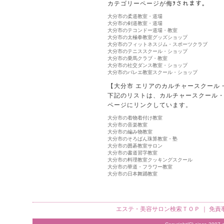
カテゴリーページが侮ｦされます。
大分市の柔道教室・道場
大分市の剣道教室・道場
大分市のテコンドー道場・教室
大分市の太極拳教室グッズショップ
大分市のフィットネスジム・スポーツクラブ
大分市のテニススクール・ショップ
大分市の乗馬クラブ・教室
大分市の社交ダンス教室・ショップ
大分市のバレエ教室スクール・ショップ
【大分市 エリアのカルチャースクール
下記のリストは、カルチャースクール
ページにリンクしています。
大分市の着物着付け教室
大分市の音楽教室
大分市の編み物教室
大分市のそろばん珠算教室・塾
大分市の囲碁教室サロン
大分市の書道習字教室
大分市の料理教室クッキングスクール
大分市の華道・フラワー教室
大分市の日本舞踊教室
エステ・美容サロン検索
ＴＯＰ ｜
免責